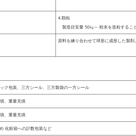
4.顆粒
製造目安量 50㎏～ 粉末を造粒する
原料を練り合わせて球形に成形した製剤
ック包装、三方シール、三方製袋の一方シール
填、重量充填
填、重量充填
詰め 化粧箱への計数包装など