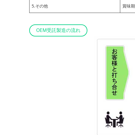
5.その他
賞味期
OEM受託製造の流れ