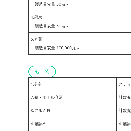
製造目安量 50㎏～
4.顆粒
製造目安量 50㎏～
5.丸薬
製造目安量 100,000丸～
包 装
1.分包
スティ
2.瓶・ボトル容器
計数充
3.アルミ袋
計数充
4.箱詰め
4.箱